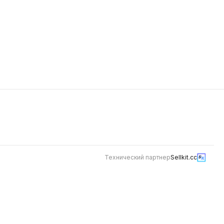
Технический партнер
Sellkit.cc