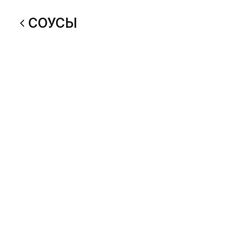
СОУСЫ
Соевый соус 30 мл.
Имбирь
30 г
20 г
20
20
Соус Ореховый
Соус Сп
30 г
30 г
60
40