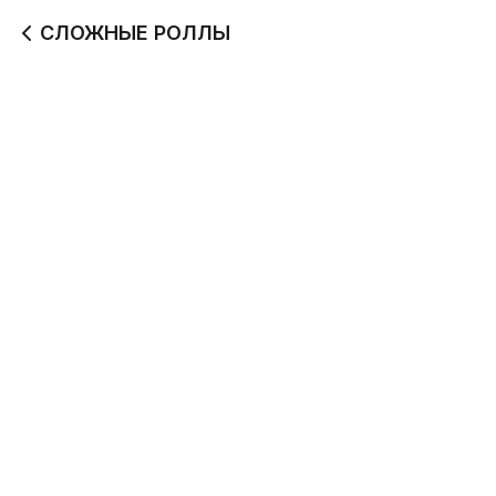
СЛОЖНЫЕ РОЛЛЫ
Фукуока
Бекон фри
325 г
295 г
499
389
Айдахо Маки
Бали
235 г
260 г
410
510
Блэк Спайси с тунцом
Блэк Филадельфия
280 г
270 г
469
799