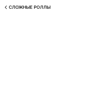
СЛОЖНЫЕ РОЛЛЫ
Айдахо Маки
Блэк Филадельфия
235 г
270 г
410
799
Блэк Спайси с тунцом
Бекон фри
280 г
295 г
469
389
Бали
Ролл Сибуи
260 г
255 г
510
350