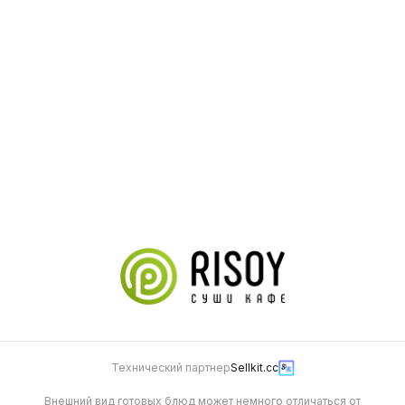
Сет Сливочный
Сет Топ mix
540 г
1150 г
1 055
2 120
Сет Эльбрус
1200 г
1 379
Технический партнер
Sellkit.cc
Внешний вид готовых блюд может немного отличаться от