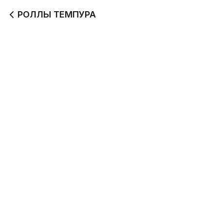
РОЛЛЫ ТЕМПУРА
Калифорнийский
Копченый с беконом
темпура
темпура
300 г
290 г
455
355
Копченый с курицей и
Красти краб темпура
сыром темпура
320 г
290 г
345
399
Креветка-Краб с
Кэн-Чи темпура
соусом Чили
330 г
310 г