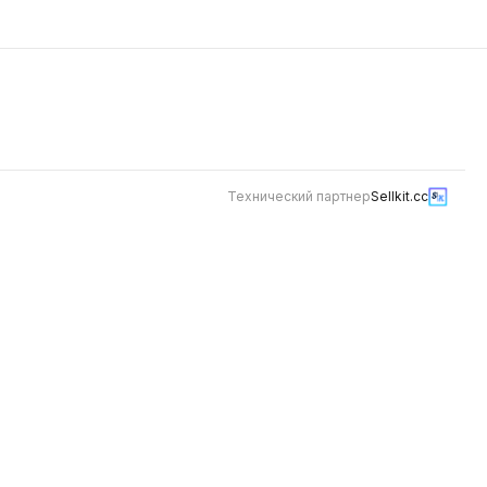
310
косточек в рыбной продукции,
будьте внимательны.
Технический партнер
Sellkit.cc