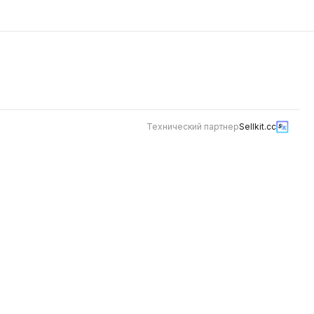
Технический партнер
Sellkit.cc